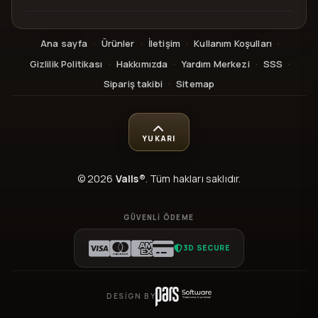
Ana sayfa
·
Ürünler
·
İletişim
·
Kullanım Koşulları
·
Gizlilik Politikası
·
Hakkımızda
·
Yardım Merkezi
·
SSS
·
Sipariş takibi
·
Sitemap
YUKARI
© 2026
Valls®
. Tüm hakları saklıdır.
GÜVENLI ÖDEME
3D SECURE
DESIGN BY