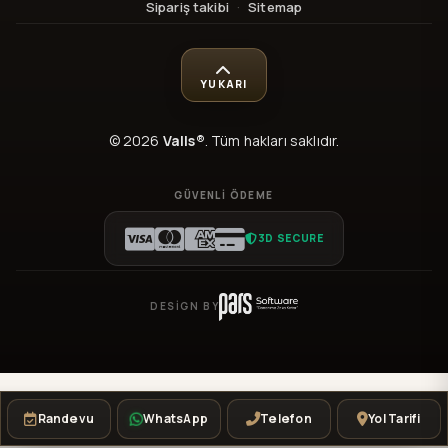
Sipariş takibi
·
Sitemap
YUKARI
© 2026
Valls®
. Tüm hakları saklıdır.
GÜVENLI ÖDEME
3D SECURE
DESIGN BY
Randevu
WhatsApp
Telefon
Yol Tarifi