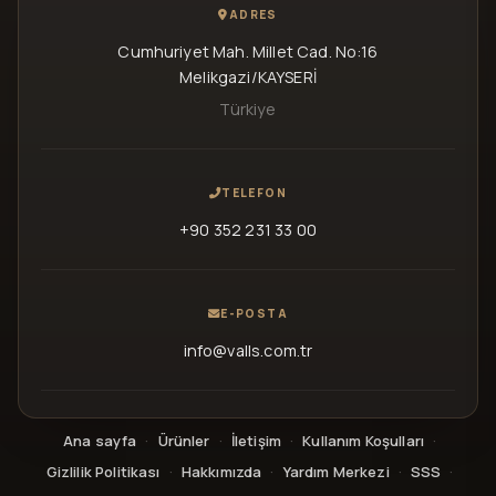
ADRES
Cumhuriyet Mah. Millet Cad. No:16
Melikgazi/KAYSERİ
Türkiye
TELEFON
+90 352 231 33 00
E-POSTA
info@valls.com.tr
Ana sayfa
·
Ürünler
·
İletişim
·
Kullanım Koşulları
·
Gizlilik Politikası
·
Hakkımızda
·
Yardım Merkezi
·
SSS
·