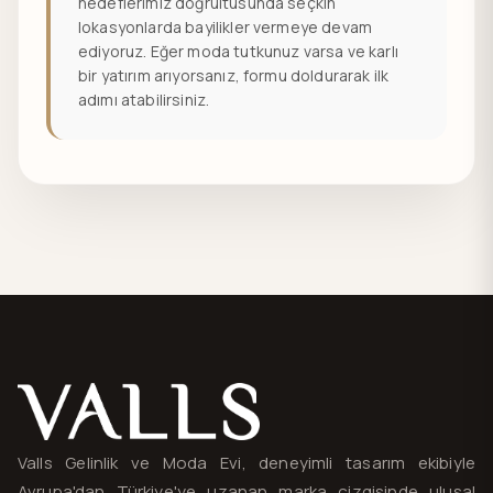
hedeflerimiz doğrultusunda seçkin
lokasyonlarda bayilikler vermeye devam
ediyoruz. Eğer moda tutkunuz varsa ve karlı
bir yatırım arıyorsanız, formu doldurarak ilk
adımı atabilirsiniz.
Valls® — site haritası ve iletişim
Valls Gelinlik ve Moda Evi, deneyimli tasarım ekibiyle
Avrupa'dan Türkiye'ye uzanan marka çizgisinde ulusal