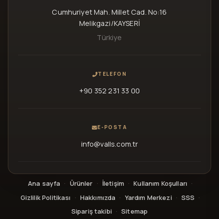
Cumhuriyet Mah. Millet Cad. No:16
Melikgazi/KAYSERİ
Türkiye
TELEFON
+90 352 231 33 00
E-POSTA
info@valls.com.tr
Ana sayfa
·
Ürünler
·
İletişim
·
Kullanım Koşulları
·
Gizlilik Politikası
·
Hakkımızda
·
Yardım Merkezi
·
SSS
·
Sipariş takibi
·
Sitemap