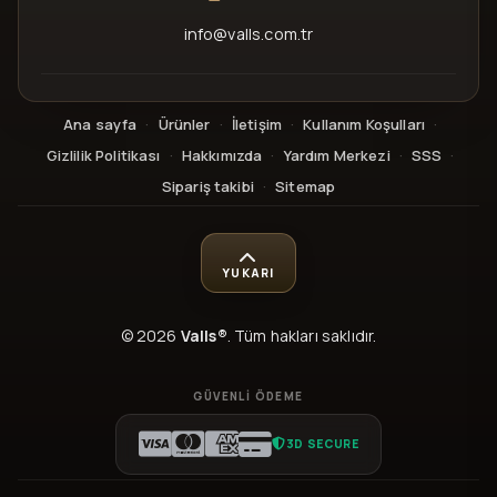
info@valls.com.tr
Ana sayfa
·
Ürünler
·
İletişim
·
Kullanım Koşulları
·
Gizlilik Politikası
·
Hakkımızda
·
Yardım Merkezi
·
SSS
·
Sipariş takibi
·
Sitemap
YUKARI
© 2026
Valls®
. Tüm hakları saklıdır.
GÜVENLI ÖDEME
3D SECURE