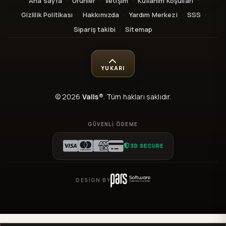
Ana sayfa
·
Ürünler
·
İletişim
·
Kullanım Koşulları
·
Gizlilik Politikası
·
Hakkımızda
·
Yardım Merkezi
·
SSS
·
Sipariş takibi
·
Sitemap
YUKARI
© 2026
Valls®
. Tüm hakları saklıdır.
GÜVENLI ÖDEME
3D SECURE
DESIGN BY