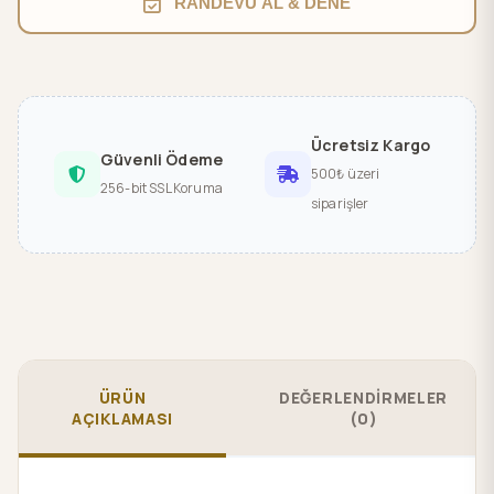
RANDEVU AL & DENE
Ücretsiz Kargo
Güvenli Ödeme
500₺ üzeri
256-bit SSL Koruma
siparişler
ÜRÜN
DEĞERLENDİRMELER
AÇIKLAMASI
(0)