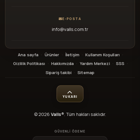
E-POSTA
info@valls.com.tr
Ana sayfa
·
Ürünler
·
İletişim
·
Kullanım Koşulları
·
Gizlilik Politikası
·
Hakkımızda
·
Yardım Merkezi
·
SSS
·
Sipariş takibi
·
Sitemap
YUKARI
© 2026
Valls®
. Tüm hakları saklıdır.
GÜVENLI ÖDEME