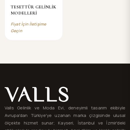
TESETTÜR GELİNLİK
MODELLERİ
Fiyat İçin İletişime
Geçin
Valls® — site haritası ve iletişim
Valls Gelinlik ve Moda Evi, deneyimli tasarım ekibiyle
Avrupa'dan Türkiye'ye uzanan marka çizgisinde ulusal
ölçekte hizmet sunar; Kayseri, İstanbul ve İzmir'deki