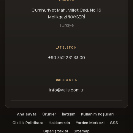
Cumhuriyet Mah. Millet Cad. No:16
Melikgazi/KAYSERİ
Türkiye
TELEFON
+90 352 231 33 00
E-POSTA
info@valls.com.tr
Ana sayfa
·
Ürünler
·
İletişim
·
Kullanım Koşulları
·
Gizlilik Politikası
·
Hakkımızda
·
Yardım Merkezi
·
SSS
·
Sipariş takibi
·
Sitemap