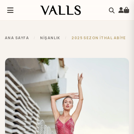
ANA SAYFA
/
NİŞANLIK
/
2025 SEZON İTHAL ABİYE