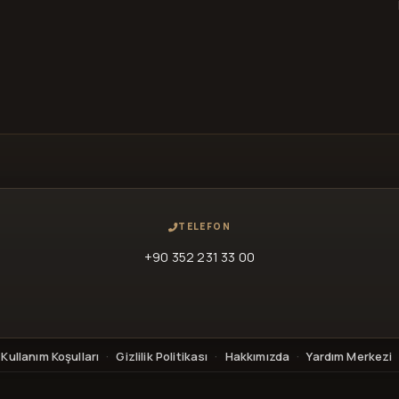
TELEFON
+90 352 231 33 00
Kullanım Koşulları
·
Gizlilik Politikası
·
Hakkımızda
·
Yardım Merkezi