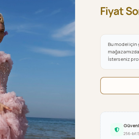
Fiyat S
Bu model için g
mağazamızdan v
İsterseniz pro
Güven
256-bit 