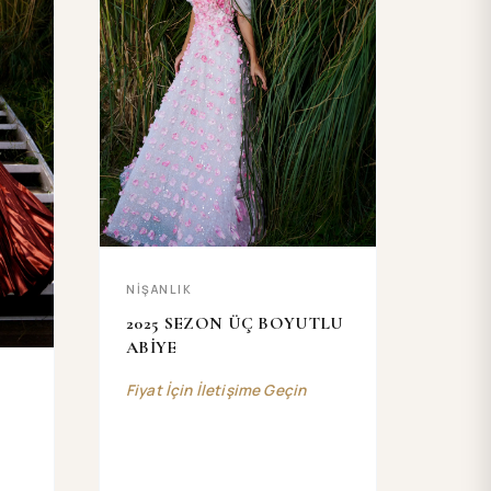
NİŞANLIK
2025 SEZON ÜÇ BOYUTLU
ABİYE
Fiyat İçin İletişime Geçin