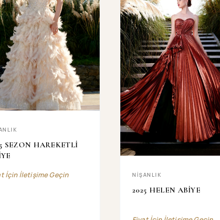
ANLIK
25 SEZON HAREKETLİ
İYE
at İçin İletişime Geçin
NİŞANLIK
2025 HELEN ABİYE
Fiyat İçin İletişime Geçin