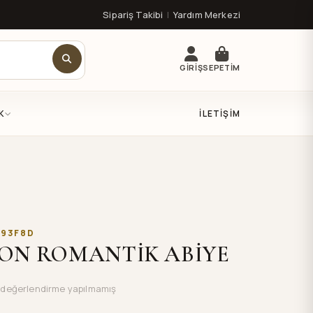
Sipariş Takibi
|
Yardım Merkezi
GİRİŞ
SEPETİM
K
İLETIŞIM
393F8D
EZON ROMANTİK ABİYE
değerlendirme yapılmamış