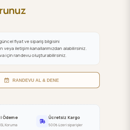
orunuz
üncel fiyat ve sipariş bilgisini
eya iletişim kanallarımızdan alabilirsiniz.
va için randevu oluşturabilirsiniz.
RANDEVU AL & DENE
li Ödeme
Ücretsiz Kargo
SSL Koruma
500₺ üzeri siparişler