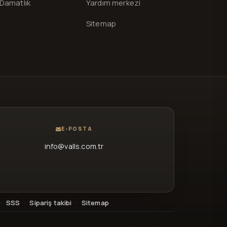
Damatlık
Yardım merkezi
Sitemap
E-POSTA
info@valls.com.tr
·
SSS
·
Sipariş takibi
·
Sitemap