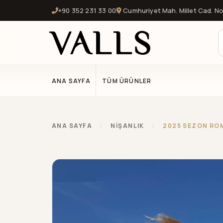
+90 352 231 33 00
Cumhuriyet Mah. Millet Cad. No:
ANA SAYFA
TÜM ÜRÜNLER
ANA SAYFA
/
NİŞANLIK
/
2025 SEZON RO