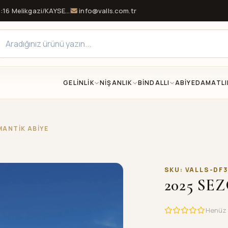
16 Melikgazi/KAYSERİ
info@valls.com.tr
GELİNLİK
NİŞANLIK
BİNDALLI
ABİYE
DAMATLI
MANTİK ABİYE
SKU: VALLS-DF
2025 S
Henüz 