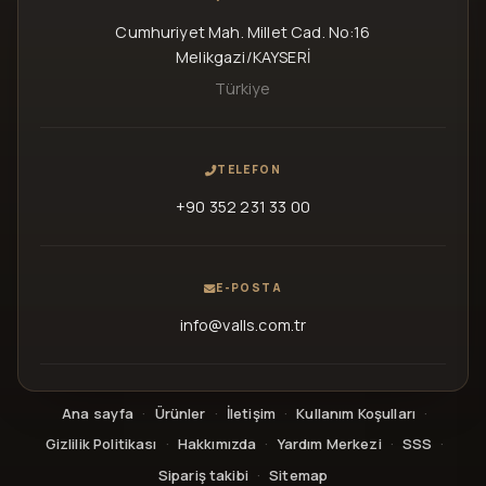
Cumhuriyet Mah. Millet Cad. No:16
Melikgazi/KAYSERİ
Türkiye
TELEFON
+90 352 231 33 00
E-POSTA
info@valls.com.tr
Ana sayfa
·
Ürünler
·
İletişim
·
Kullanım Koşulları
·
Gizlilik Politikası
·
Hakkımızda
·
Yardım Merkezi
·
SSS
·
Sipariş takibi
·
Sitemap