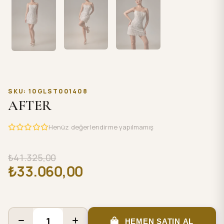
SKU: 10GLST001408
AFTER
Henüz değerlendirme yapılmamış
₺41.325,00
₺33.060,00
HEMEN SATIN AL