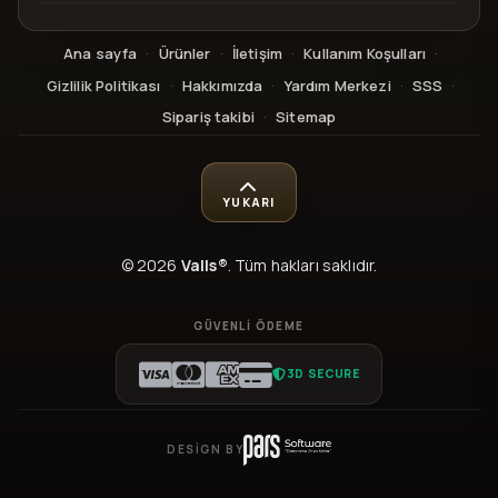
Ana sayfa
·
Ürünler
·
İletişim
·
Kullanım Koşulları
·
Gizlilik Politikası
·
Hakkımızda
·
Yardım Merkezi
·
SSS
·
Sipariş takibi
·
Sitemap
YUKARI
© 2026
Valls®
. Tüm hakları saklıdır.
GÜVENLI ÖDEME
3D SECURE
DESIGN BY