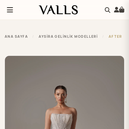
ANA SAYFA
/
AYSIRA GELINLIK MODELLERI
/
AFTER