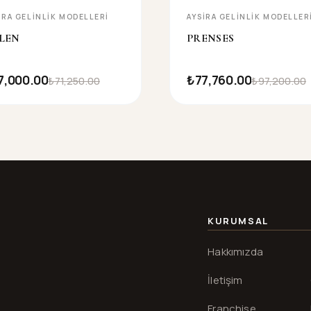
IRA GELINLIK MODELLERI
AYSIRA GELINLIK MODELLER
LEN
PRENSES
7,000.00
₺77,760.00
₺71,250.00
₺97,200.00
KURUMSAL
Hakkımızda
İletişim
Franchise