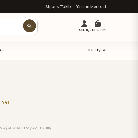
Sipariş Takibi
|
Yardım Merkezi
GİRİŞ
SEPETİM
K
İLETIŞIM
1091
değerlendirme yapılmamış