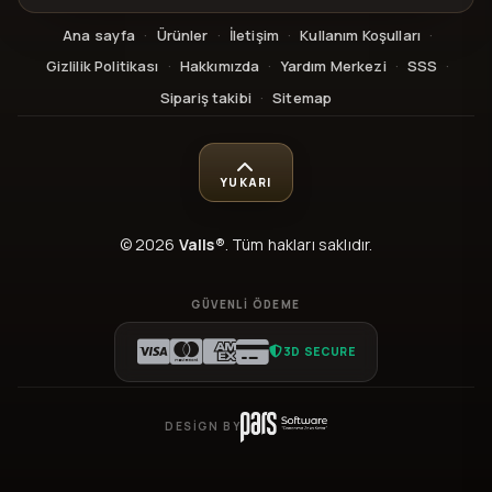
Ana sayfa
·
Ürünler
·
İletişim
·
Kullanım Koşulları
·
Gizlilik Politikası
·
Hakkımızda
·
Yardım Merkezi
·
SSS
·
Sipariş takibi
·
Sitemap
YUKARI
© 2026
Valls®
. Tüm hakları saklıdır.
GÜVENLI ÖDEME
3D SECURE
DESIGN BY