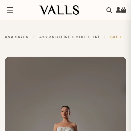
ANA SAYFA
/
AYSIRA GELINLIK MODELLERI
/
BALIK