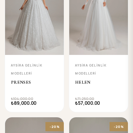
AYSIRA GELINLIK
AYSIRA GELINLIK
MODELLERI
MODELLERI
PRENSES
HELEN
₺104,000.00
₺71,250.00
₺89,000.00
₺57,000.00
-20%
-20%