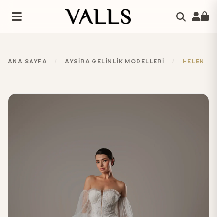
ANA SAYFA
/
AYSIRA GELINLIK MODELLERI
/
HELEN