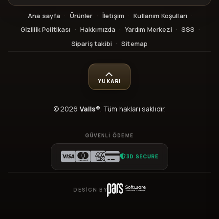
Ana sayfa
·
Ürünler
·
İletişim
·
Kullanım Koşulları
·
Gizlilik Politikası
·
Hakkımızda
·
Yardım Merkezi
·
SSS
·
Sipariş takibi
·
Sitemap
YUKARI
© 2026
Valls®
. Tüm hakları saklıdır.
GÜVENLI ÖDEME
3D SECURE
DESIGN BY