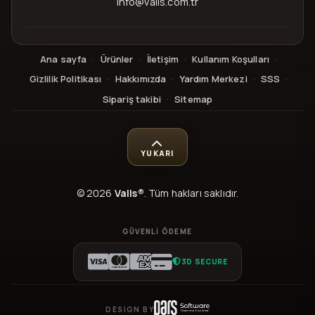
info@valls.com.tr
Ana sayfa
·
Ürünler
·
İletişim
·
Kullanım Koşulları
·
Gizlilik Politikası
·
Hakkımızda
·
Yardım Merkezi
·
SSS
·
Sipariş takibi
·
Sitemap
YUKARI
© 2026
Valls®
. Tüm hakları saklıdır.
GÜVENLI ÖDEME
3D SECURE
DESIGN BY