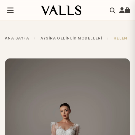
ANA SAYFA
/
AYSIRA GELINLIK MODELLERI
/
HELEN