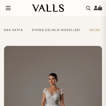
ANA SAYFA
/
AYSIRA GELINLIK MODELLERI
/
HELEN