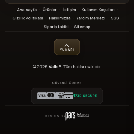
Ana sayfa
·
Ürünler
·
İletişim
·
Kullanım Koşulları
·
Gizlilik Politikası
·
Hakkımızda
·
Yardım Merkezi
·
SSS
·
Sipariş takibi
·
Sitemap
YUKARI
© 2026
Valls®
. Tüm hakları saklıdır.
GÜVENLI ÖDEME
3D SECURE
DESIGN BY