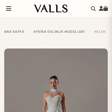
ANA SAYFA
/
AYSIRA GELINLIK MODELLERI
/
HELEN