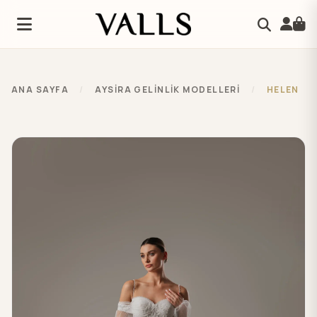
ANA SAYFA
/
AYSIRA GELINLIK MODELLERI
/
HELEN