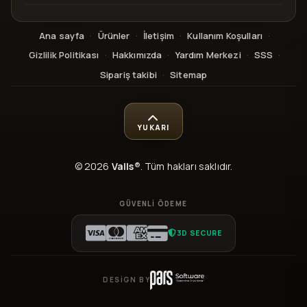
Ana sayfa
·
Ürünler
·
İletişim
·
Kullanım Koşulları
·
Gizlilik Politikası
·
Hakkımızda
·
Yardım Merkezi
·
SSS
·
Sipariş takibi
·
Sitemap
YUKARI
© 2026
Valls®
. Tüm hakları saklıdır.
GÜVENLI ÖDEME
3D SECURE
DESIGN BY