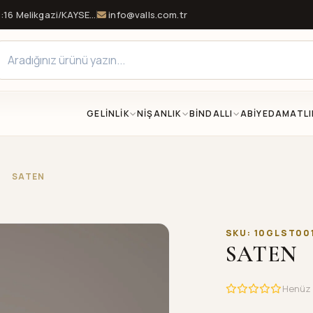
16 Melikgazi/KAYSERİ
info@valls.com.tr
GELİNLİK
NİŞANLIK
BİNDALLI
ABİYE
DAMATLI
/
SATEN
SKU: 10GLST00
SATEN
Henüz 