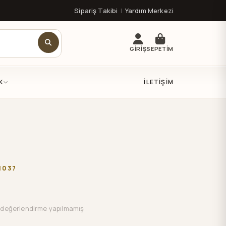
Sipariş Takibi
|
Yardım Merkezi
GİRİŞ
SEPETİM
K
İLETIŞIM
1037
değerlendirme yapılmamış