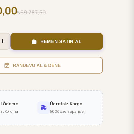
0,00
₺69.787,50
HEMEN SATIN AL
RANDEVU AL & DENE
li Ödeme
Ücretsiz Kargo
SSL Koruma
500₺ üzeri siparişler