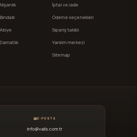
Nişanlık
İptal ve iade
Bindallı
Ödeme seçenekleri
Abiye
Sipariş takibi
Damatlık
Yardım merkezi
Sitemap
E-POSTA
info@valls.com.tr