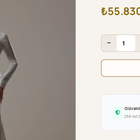
₺55.83
Güven
256-bit 