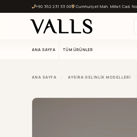
+90 352 231 33 00
Cumhuriyet Mah. Millet Cad. No:
ANA SAYFA
TÜM ÜRÜNLER
ANA SAYFA
/
AYSIRA GELINLIK MODELLERI