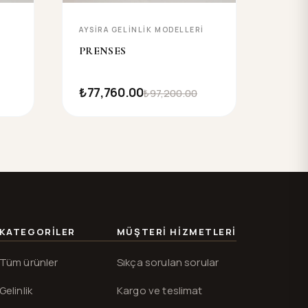
I
AYSIRA GELINLIK MODELLERI
PRENSES
₺77,760.00
₺97,200.00
KATEGORILER
MÜŞTERI HIZMETLERI
Tüm ürünler
Sıkça sorulan sorular
Gelinlik
Kargo ve teslimat