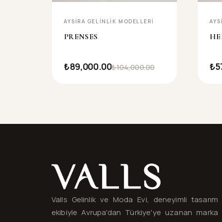
AYSIRA GELINLIK MODELLERI
AYS
PRENSES
HE
₺89,000.00
₺5
₺104,000.00
Valls® — site haritası ve iletişim
Valls Gelinlik ve Moda Evi, deneyimli tasarım
ekibiyle Avrupa'dan Türkiye'ye uzanan marka