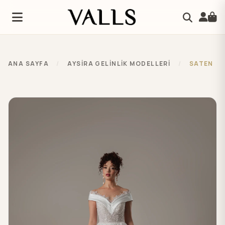
ANA SAYFA
/
AYSIRA GELINLIK MODELLERI
/
SATEN