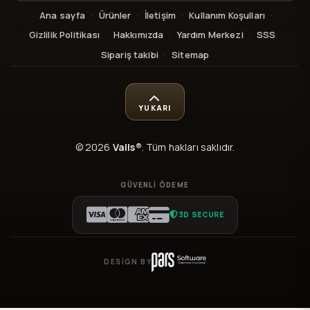
Ana sayfa
·
Ürünler
·
İletişim
·
Kullanım Koşulları
·
Gizlilik Politikası
·
Hakkımızda
·
Yardım Merkezi
·
SSS
·
Sipariş takibi
·
Sitemap
YUKARI
© 2026
Valls®
. Tüm hakları saklıdır.
GÜVENLI ÖDEME
3D SECURE
DESIGN BY