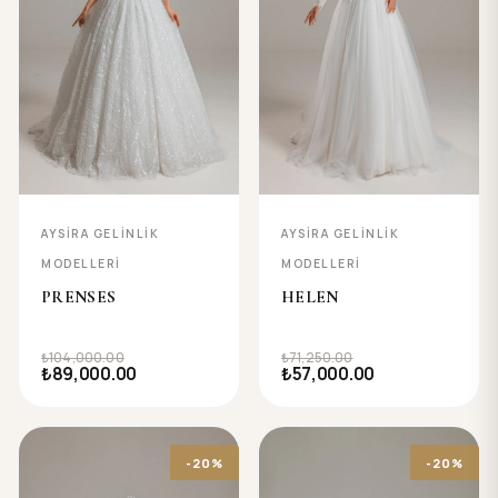
AYSIRA GELINLIK
AYSIRA GELINLIK
MODELLERI
MODELLERI
PRENSES
HELEN
₺104,000.00
₺71,250.00
₺89,000.00
₺57,000.00
-20%
-20%