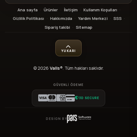
Ana sayfa
·
Ürünler
·
İletişim
·
Kullanım Koşulları
·
Gizlilik Politikası
·
Hakkımızda
·
Yardım Merkezi
·
SSS
·
Sipariş takibi
·
Sitemap
YUKARI
© 2026
Valls®
. Tüm hakları saklıdır.
GÜVENLI ÖDEME
3D SECURE
DESIGN BY