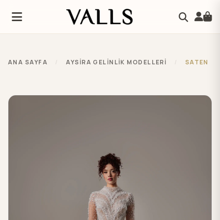
ANA SAYFA
/
AYSIRA GELINLIK MODELLERI
/
SATEN