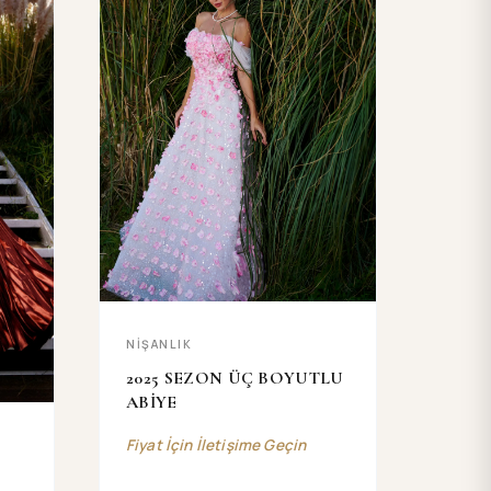
NİŞANLIK
2025 SEZON ÜÇ BOYUTLU
ABİYE
Fiyat İçin İletişime Geçin