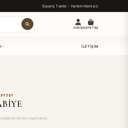
Sipariş Takibi
|
Yardım Merkezi
GİRİŞ
SEPETİM
K
İLETIŞIM
B8F3BF
ABİYE
değerlendirme yapılmamış