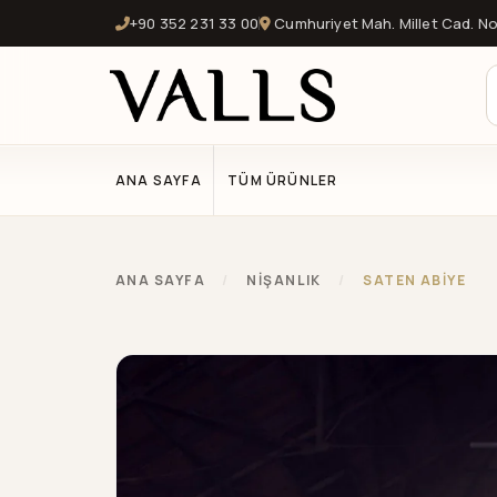
+90 352 231 33 00
Cumhuriyet Mah. Millet Cad. No:
ANA SAYFA
TÜM ÜRÜNLER
ANA SAYFA
/
NİŞANLIK
/
SATEN ABİYE