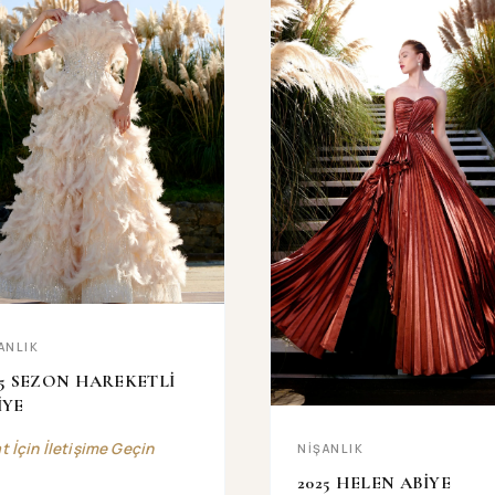
ANLIK
25 SEZON HAREKETLİ
İYE
at İçin İletişime Geçin
NİŞANLIK
2025 HELEN ABİYE