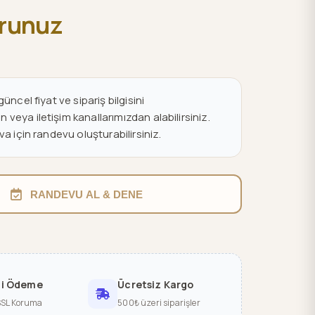
orunuz
üncel fiyat ve sipariş bilgisini
eya iletişim kanallarımızdan alabilirsiniz.
va için randevu oluşturabilirsiniz.
RANDEVU AL & DENE
li Ödeme
Ücretsiz Kargo
SSL Koruma
500₺ üzeri siparişler