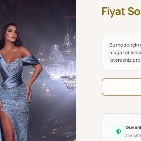
Fiyat S
Bu model için g
mağazamızdan v
İsterseniz pro
Güven
256-bit 