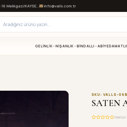
16 Melikgazi/KAYSERİ
info@valls.com.tr
GELİNLİK
NİŞANLIK
BİNDALLI
ABİYE
DAMATLI
SKU: VALLS-06
SATEN 
Henüz 