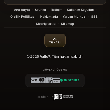
Ana sayfa
·
Ürünler
·
İletişim
·
Kullanım Koşulları
·
Gizlilik Politikası
·
Hakkımızda
·
Yardım Merkezi
·
SSS
·
Sipariş takibi
·
Sitemap
YUKARI
© 2026
Valls®
. Tüm hakları saklıdır.
GÜVENLI ÖDEME
3D SECURE
DESIGN BY