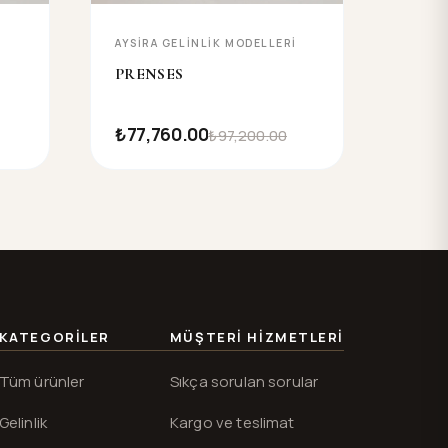
I
AYSIRA GELINLIK MODELLERI
PRENSES
₺77,760.00
₺97,200.00
KATEGORILER
MÜŞTERI HIZMETLERI
Tüm ürünler
Sıkça sorulan sorular
Gelinlik
Kargo ve teslimat