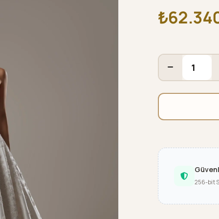
₺62.34
Güven
256-bit 