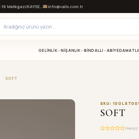
16 Melikgazi/KAYSERİ
info@valls.com.tr
GELİNLİK
NİŞANLIK
BİNDALLI
ABİYE
DAMATLI
/
SOFT
SKU: 10GLST00
SOFT
Henüz 