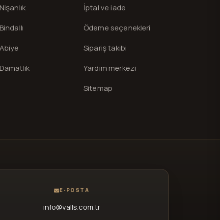
Nişanlık
İptal ve iade
Bindallı
Ödeme seçenekleri
Abiye
Sipariş takibi
Damatlık
Yardım merkezi
Sitemap
E-POSTA
info@valls.com.tr