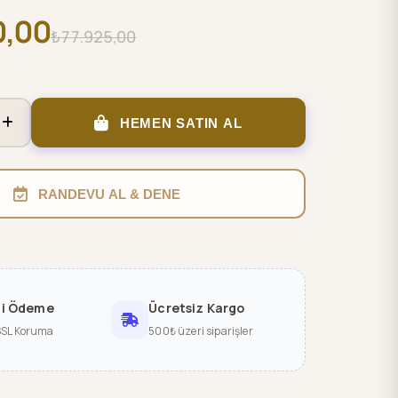
0,00
₺77.925,00
HEMEN SATIN AL
RANDEVU AL & DENE
li Ödeme
Ücretsiz Kargo
SSL Koruma
500₺ üzeri siparişler