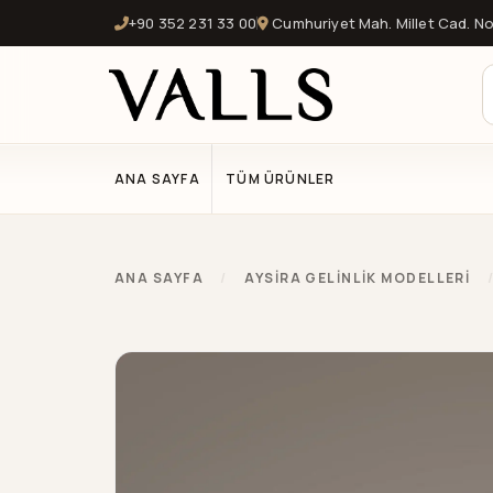
+90 352 231 33 00
Cumhuriyet Mah. Millet Cad. No:
ANA SAYFA
TÜM ÜRÜNLER
ANA SAYFA
/
AYSIRA GELINLIK MODELLERI