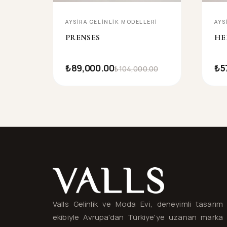
AYSIRA GELINLIK MODELLERI
AYS
PRENSES
HE
₺89,000.00
₺5
₺104,000.00
Valls® — site haritası ve iletişim
Valls Gelinlik ve Moda Evi, deneyimli tasarım
ekibiyle Avrupa'dan Türkiye'ye uzanan marka