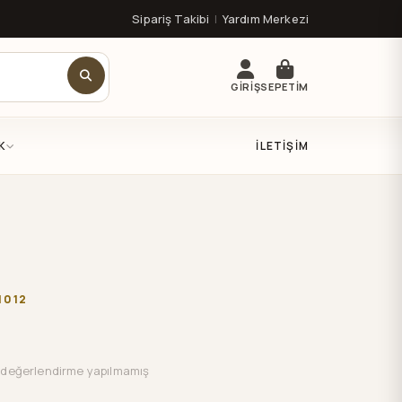
Sipariş Takibi
|
Yardım Merkezi
GİRİŞ
SEPETİM
K
İLETIŞIM
1012
değerlendirme yapılmamış