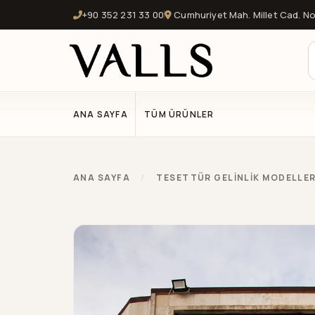
+90 352 231 33 00
Cumhuriyet Mah. Millet Cad. No:
ANA SAYFA
TÜM ÜRÜNLER
ANA SAYFA
/
TESETTÜR GELİNLİK MODELLE