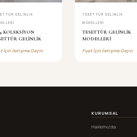
ETTÜR GELİNLİK
TESETTÜR GELİNLİK
ELLERİ
MODELLERİ
24 KOLEKSİYON
TESETTÜR GELİNLİK
SETTÜR GELİNLİK
MODELLERİ
at İçin İletişime Geçin
Fiyat İçin İletişime Geçin
KURUMSAL
Hakkımızda