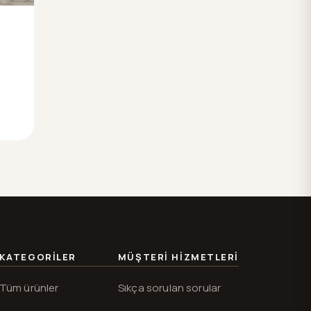
KATEGORILER
MÜŞTERI HIZMETLERI
Tüm ürünler
Sıkça sorulan sorular