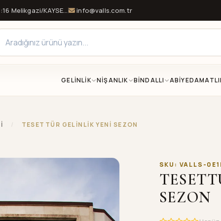
16 Melikgazi/KAYSERİ
info@valls.com.tr
GELİNLİK
NİŞANLIK
BİNDALLI
ABİYE
DAMATLI
Rİ
/
TESETTÜR GELİNLİK YENİ SEZON
SKU: VALLS-0E
TESETT
SEZON