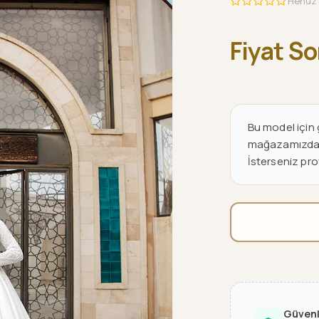
Henüz 
Fiyat S
Bu model için g
mağazamızdan v
İsterseniz pro
Güven