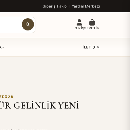
Sipariş Takibi
|
Yardım Merkezi
GİRİŞ
SEPETİM
K
İLETIŞIM
1ED328
ÜR GELİNLİK YENİ