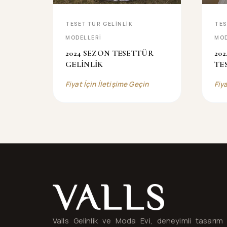
TESETTÜR GELİNLİK
TES
MODELLERİ
MOD
2024 SEZON TESETTÜR
20
GELİNLİK
TE
Fiyat İçin İletişime Geçin
Fiy
Valls® — site haritası ve iletişim
Valls Gelinlik ve Moda Evi, deneyimli tasarım