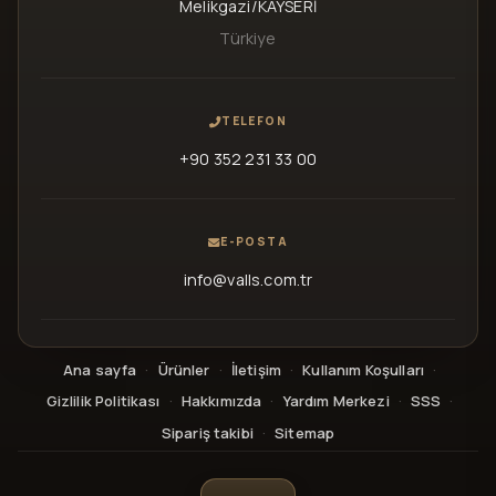
Melikgazi/KAYSERİ
Türkiye
TELEFON
+90 352 231 33 00
E-POSTA
info@valls.com.tr
Ana sayfa
·
Ürünler
·
İletişim
·
Kullanım Koşulları
·
Gizlilik Politikası
·
Hakkımızda
·
Yardım Merkezi
·
SSS
·
Sipariş takibi
·
Sitemap