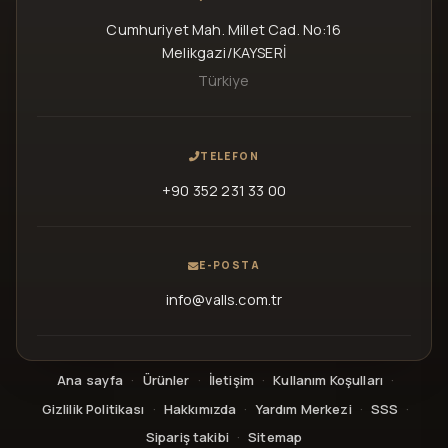
Cumhuriyet Mah. Millet Cad. No:16
Melikgazi/KAYSERİ
Türkiye
TELEFON
+90 352 231 33 00
E-POSTA
info@valls.com.tr
Ana sayfa
·
Ürünler
·
İletişim
·
Kullanım Koşulları
·
Gizlilik Politikası
·
Hakkımızda
·
Yardım Merkezi
·
SSS
·
Sipariş takibi
·
Sitemap