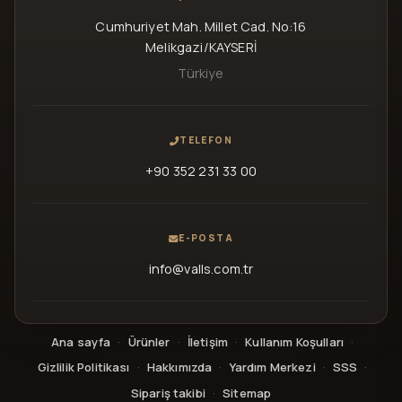
Cumhuriyet Mah. Millet Cad. No:16
Melikgazi/KAYSERİ
Türkiye
TELEFON
+90 352 231 33 00
E-POSTA
info@valls.com.tr
Ana sayfa
·
Ürünler
·
İletişim
·
Kullanım Koşulları
·
Gizlilik Politikası
·
Hakkımızda
·
Yardım Merkezi
·
SSS
·
Sipariş takibi
·
Sitemap