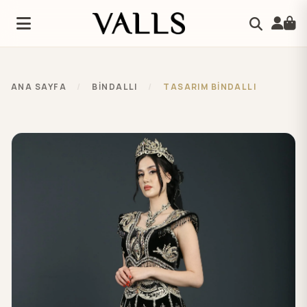
ANA SAYFA
/
BİNDALLI
/
TASARIM BİNDALLI