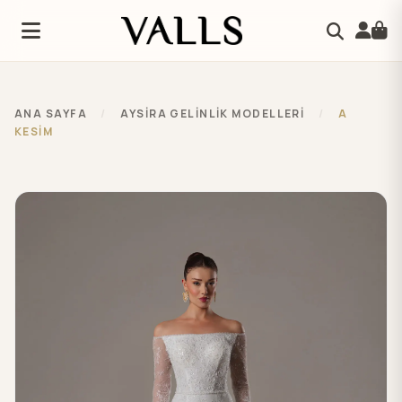
ANA SAYFA
/
AYSIRA GELINLIK MODELLERI
/
A
KESİM