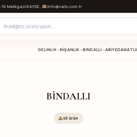
16 Melikgazi/KAYSERİ
info@valls.com.tr
GELİNLİK
NİŞANLIK
BİNDALLI
ABİYE
DAMATLI
BİNDALLI
45 ürün