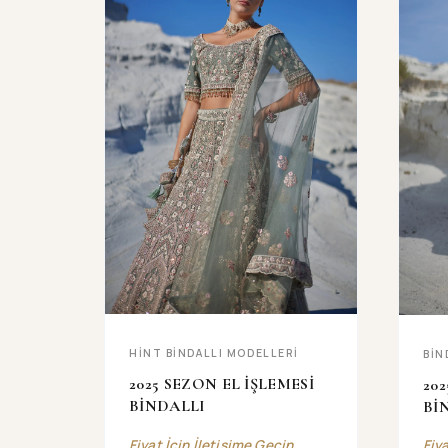
HINT BINDALLI MODELLERI
BİN
2025 SEZON EL İŞLEMESİ
20
BİNDALLI
Bİ
Fiyat İçin İletişime Geçin
Fiy