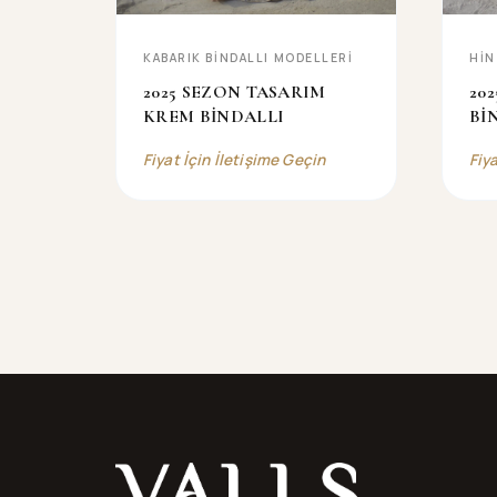
KABARIK BİNDALLI MODELLERİ
HIN
2025 SEZON TASARIM
20
KREM BİNDALLI
Bİ
Fiyat İçin İletişime Geçin
Fiy
Valls® — site haritası ve iletişim