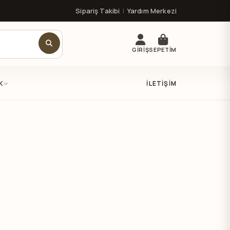
Sipariş Takibi
|
Yardım Merkezi
GİRİŞ
SEPETİM
K
İLETIŞIM