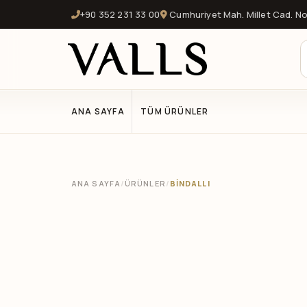
+90 352 231 33 00
Cumhuriyet Mah. Millet Cad. No:
ANA SAYFA
TÜM ÜRÜNLER
ANA SAYFA
/
ÜRÜNLER
/
BİNDALLI