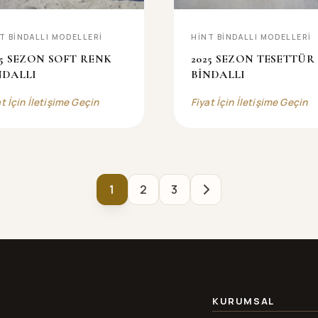
T BINDALLI MODELLERI
HINT BINDALLI MODELLERI
25 SEZON SOFT RENK
2025 SEZON TESETTÜR
NDALLI
BİNDALLI
at İçin İletişime Geçin
Fiyat İçin İletişime Geçin
1
2
3
KURUMSAL